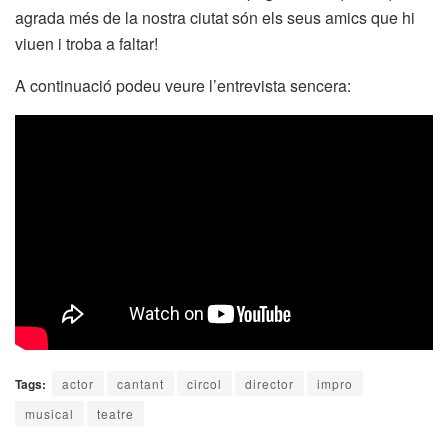
agrada més de la nostra ciutat són els seus amics que hi
viuen i troba a faltar!
A continuació podeu veure l’entrevista sencera:
Tags:
actor
cantant
circol
director
impro
musical
teatre