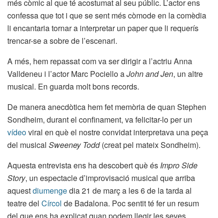
més còmic al que té acostumat al seu públic. L’actor ens
confessa que tot i que se sent més còmode en la comèdia
li encantaria tornar a interpretar un paper que li requerís
trencar-se a sobre de l’escenari.
A més, hem repassat com va ser dirigir a l’actriu Anna
Valldeneu i l’actor Marc Pociello a
John and Jen
, un altre
musical. En guarda molt bons records.
De manera anecdòtica hem fet memòria de quan Stephen
Sondheim, durant el confinament, va felicitar-lo per un
vídeo
viral en què el nostre convidat interpretava una peça
del musical
Sweeney Todd
(creat pel mateix Sondheim).
Aquesta entrevista ens ha descobert què és
Impro Side
Story
, un espectacle d’improvisació musical que arriba
aquest
diumenge
dia 21 de març a les 6 de la tarda al
teatre del
Círcol
de Badalona. Poc sentit té fer un resum
del que ens ha explicat quan podem llegir les seves