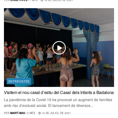
PER
JORDI VIVES
I
1 MÉS
18 DE JULIOL DE 2021
ENTREVISTES
Visitem el nou casal d’estiu del Casal dels Infants a Badalona
La pandèmia de la Covid-19 ha provocat un augment de famílies
amb risc d’exclusió social. El tancament de diversos...
PER
MARTÍ MAS
I
2 MÉS
12 DE JULIOL DE 2021