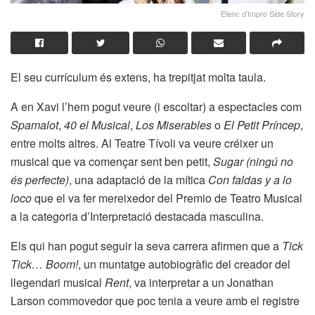
Elenc d'Impro Side Story
El seu currículum és extens, ha trepitjat molta taula.
A en Xavi l’hem pogut veure (i escoltar) a espectacles com
Spamalot
,
40 el Musical
,
Los Miserables
o
El Petit Príncep
,
entre molts altres. Al Teatre Tívoli va veure créixer un
musical que va començar sent ben petit,
Sugar (ningú no
és perfecte)
, una adaptació de la mítica
Con faldas y a lo
loco
que el va fer mereixedor del Premio de Teatro Musical
a la categoria d’Interpretació destacada masculina.
Els qui han pogut seguir la seva carrera afirmen que a
Tick
Tick… Boom!
, un muntatge autobiogràfic del creador del
llegendari musical
Rent
, va interpretar a un Jonathan
Larson commovedor que poc tenia a veure amb el registre