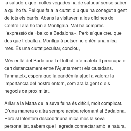
la saluden, que moltes vegades ha de saludar sense saber
a qui ho fa. Pel que fa a la ciutat, diu que ha conegut a gent
de tots els barris. Abans la visitaven a les oficines del
Centre i ara ho fan a Montigalà. Mai ha comprès
l’expressió de «baixo a Badalona». Però sí que creu que
des que treballa a Montigalà potser ho entén una mica
més. És una ciutat peculiar, conclou,
Més enllà del Badalona i el futbol, ara mateix li preocupa el
cert distanciament entre l’Ajuntament i els ciutadans.
Tanmateix, espera que la pandèmia ajudi a valorar la
importància del nostre entorn, com ara la gent o els
negocis de proximitat.
Aïllar a la Maria de la seva feina és difícil, molt complicat.
D’una manera o altra sempre acaba retornant al Badalona.
Però si intentem descobrir una mica més la seva
personalitat, sabem que li agrada connectar amb la natura,