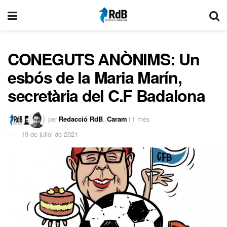
CONEGUTS ANÒNIMS: Un
esbós de la Maria Marín,
secretària del C.F Badalona
per
Redacció RdB
,
Caram
i
1 més
19 de juliol de 2021