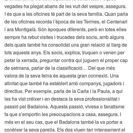
vegades ha plegat abans de les vuit del vespre, assegura.
I és que a les oficines té part de la seva família. Quan parla
de les oficines recorda l’època de les Termes, el Centenari
i ara Montigalà. Són èpoques diferents, però en totes elles
sempre ha rebut visites i trucades dels socis, amb alguns
dels quals també ha consolidat una gran relació al llarg de
tots aquests anys. Els socis, explica, truquen o venen per
petar la xerrada, preguntar contra qui juguem el proper cap
de setmana, parlar de la classificació… Del que més
valora de la seva feina és aquesta gran connexió. Una
afinitat que també ha establert amb companys, jugadors i
directius. Per exemple, parla de la Carla i la Paula, a qui
les ha vist créixer i en destaca la seva professionalitat i
passió pel Badalona. Aquesta passió, vivesa o fanatisme
fa que s’emportin les preocupacions a casa, assegura. I
més en el seu cas, que el Badalona també la va portar a
conèixer la seva parella. Els dos viuen tan intensament el