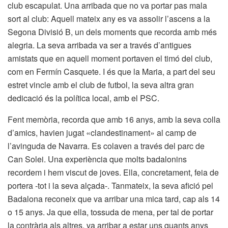
club escapulat. Una arribada que no va portar pas mala
sort al club: Aquell mateix any es va assolir l’ascens a la
Segona Divisió B, un dels moments que recorda amb més
alegria. La seva arribada va ser a través d’antigues
amistats que en aquell moment portaven el timó del club,
com en Fermín Casquete. I és que la Maria, a part del seu
estret vincle amb el club de futbol, la seva altra gran
dedicació és la política local, amb el PSC.
Fent memòria, recorda que amb 16 anys, amb la seva colla
d’amics, havien jugat «clandestinament» al camp de
l’avinguda de Navarra. Es colaven a través del parc de
Can Solei. Una experiència que molts badalonins
recordem i hem viscut de joves. Ella, concretament, feia de
portera -tot i la seva alçada-. Tanmateix, la seva afició pel
Badalona reconeix que va arribar una mica tard, cap als 14
o 15 anys. Ja que ella, tossuda de mena, per tal de portar
la contrària als altres, va arribar a estar uns quants anys