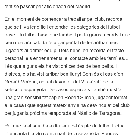
fent-se passar per aficionada del Madrid.
En el moment de començar a treballar pel club, recorda
que se li va fer difícil entendre les categories del futbol
base. Un futbol base que també li porta grans records i que
creu que ara caldria reforçar per tal de fer arribar més
jugadors al primer equip. Dels nens, en recorda el tracte
personal, els entrenaments, el contacte amb les famílies…
I és que alguns els ha vist créixer des de ben petits. I
d’altres, els ha vist arribar ben lluny! Com és el cas d’en
Gerard Moreno, actual davanter del Vila-real i de la
selecció espanyola. De casos especials, també mostra
una gran sensibilitat cap en Robert Simón, jugador format
a la casa i que aquest mateix any s’ha desvinculat del club
per jugar la pròxima temporada al Nàstic de Tarragona.
Pel que fa al seu dia a dia, aquest és ple de futbol i feina.
Li encanta i la viu com a part de la seva vida. Poques