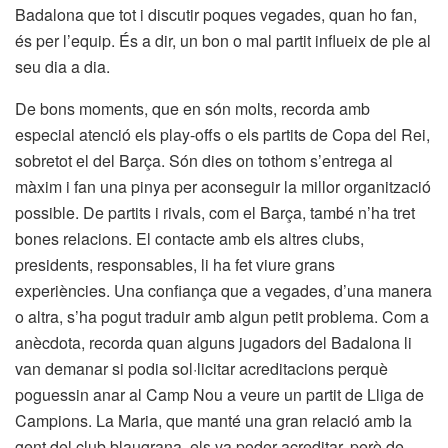
Badalona que tot i discutir poques vegades, quan ho fan,
és per l’equip. És a dir, un bon o mal partit influeix de ple al
seu dia a dia.
De bons moments, que en són molts, recorda amb
especial atenció els play-offs o els partits de Copa del Rei,
sobretot el del Barça. Són dies on tothom s’entrega al
màxim i fan una pinya per aconseguir la millor organització
possible. De partits i rivals, com el Barça, també n’ha tret
bones relacions. El contacte amb els altres clubs,
presidents, responsables, li ha fet viure grans
experiències. Una confiança que a vegades, d’una manera
o altra, s’ha pogut traduir amb algun petit problema. Com a
anècdota, recorda quan alguns jugadors del Badalona li
van demanar si podia sol·licitar acreditacions perquè
poguessin anar al Camp Nou a veure un partit de Lliga de
Campions. La Maria, que manté una gran relació amb la
gent del club blaugrana, els va poder acreditar, però de