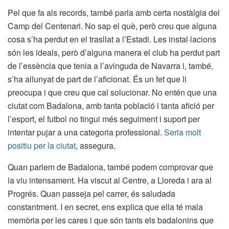
Pel que fa als records, també parla amb certa nostàlgia del
Camp del Centenari. No sap el què, però creu que alguna
cosa s’ha perdut en el trasllat a l’Estadi. Les instal·lacions
són les ideals, però d’alguna manera el club ha perdut part
de l’essència que tenia a l’avinguda de Navarra i, també,
s’ha allunyat de part de l’aficionat. És un fet que li
preocupa i que creu que cal solucionar. No entén que una
ciutat com Badalona, amb tanta població i tanta afició per
l’esport, el futbol no tingui més seguiment i suport per
intentar pujar a una categoria professional.
Seria molt
positiu per la ciutat
, assegura.
Quan parlem de Badalona, també podem comprovar que
la viu intensament. Ha viscut al Centre, a Lloreda i ara al
Progrés. Quan passeja pel carrer, és saludada
constantment. I en secret, ens explica que ella té mala
memòria per les cares i que són tants els badalonins que