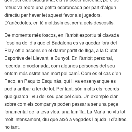
retruc va rebre una petita esbroncada per part d’algun
directiu per haver fet aquest favor als jugadors.
D’anècdotes, en té moltíssimes, xerra pels descosits.
De moments més foscos, en l’àmbit esportiu té clavada
l’espina del dia que el Badalona es va quedar fora del
Play-off d’ascens en el darrer partit de lliga, a la Ciutat
Esportiva del Llevant, a Bunyol. En l’àmbit personal,
recorda, emocionada, com algunes persones del seu
entorn més estret han mort pel camí. Com és el cas d’en
Paco, en Paquito Esquinàs, qui li va ensenyar que es
podia arribar a fer de tot. Per tant, són molts els records
que guarda i viu del seu pas pel club. Un exemple clar
sobre com els companys poden passar a ser una peça
fonamental de la teva vida, una família. La Maria ho viu tot
molt intensament, diu que això a vegades l’ajuda, i d’altres,
no tant.