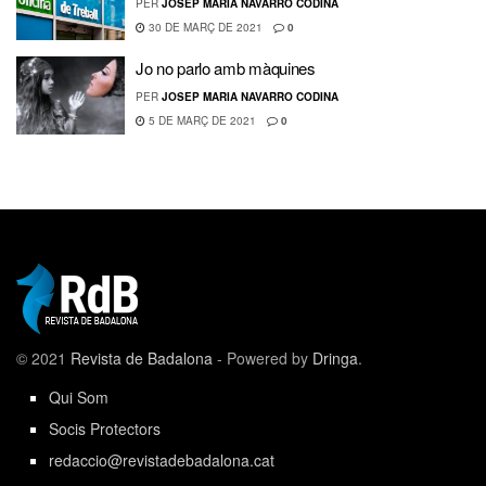
PER
JOSEP MARIA NAVARRO CODINA
30 DE MARÇ DE 2021
0
Jo no parlo amb màquines
PER
JOSEP MARIA NAVARRO CODINA
5 DE MARÇ DE 2021
0
© 2021
Revista de Badalona
- Powered by
Dringa
.
Qui Som
Socis Protectors
redaccio@revistadebadalona.cat