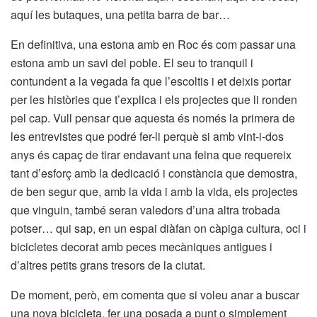
aquí les butaques, una petita barra de bar…
En definitiva, una estona amb en Roc és com passar una
estona amb un savi del poble. El seu to tranquil i
contundent a la vegada fa que l’escoltis i et deixis portar
per les històries que t’explica i els projectes que li ronden
pel cap. Vull pensar que aquesta és només la primera de
les entrevistes que podré fer-li perquè si amb vint-i-dos
anys és capaç de tirar endavant una feina que requereix
tant d’esforç amb la dedicació i constància que demostra,
de ben segur que, amb la vida i amb la vida, els projectes
que vinguin, també seran valedors d’una altra trobada
potser… qui sap, en un espai diàfan on càpiga cultura, oci i
bicicletes decorat amb peces mecàniques antigues i
d’altres petits grans tresors de la ciutat.
De moment, però, em comenta que si voleu anar a buscar
una nova bicicleta, fer una posada a punt o simplement