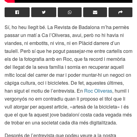
Sí, ho heu llegit bé. La Revista de Badalona m’ha permès
passar un matí a Ca l’Oliveras, avui, però no hi havia ni
viandes, ni embotits, ni vins, ni en Plàcid darrere d’un
taulell. Però sí que he pogut passejar-me entre cartells com
els de la fotografia amb en Roc, que fa record i memòria
del llegat de la seva família i somia en recuperar aquell
mític local del carrer de mar i poder muntar-hi un negoci on
càpiga cultura, oci i bicicletes. De fet, aquestes últimes,
han sigut el motiu de l’entrevista. En
Roc Oliveras
, humil i
vergonyós no em contradiu quan li proposo el títol que li
vull atorgar per aquest article, «artesà de la bicicleta» i és
que el que fa aquest jove badaloní costa cada vegada més
de trobar en una societat cada dia més digitalitzada.
Després de l’entrevista que podeu veure a la nostra