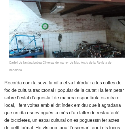
Cartell de l’antiga botiga Oliveras del carrer de Mar. Arxiu de la Revista de
Badalona
Recorda com la seva família el va introduir a les colles de
foc de cultura tradicional i popular de la ciutat i la fem petar
sobre l’estat d’aquesta i de manera espontània es mira el
local, i fent voltes amb el dit índex em diu que li agradaria
que un dia esdevingués, a més d’un taller de restauració
de bicicletes, un espai cultural on es poguessin fer actes
de petit format. Ho visiona: aquí l’escenari, aquí els focus,