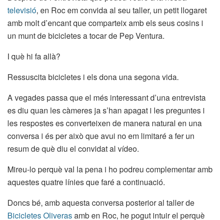
televisió
, en Roc em convida al seu taller, un petit llogaret
amb molt d’encant que comparteix amb els seus cosins i
un munt de bicicletes a tocar de Pep Ventura.
I què hi fa allà?
Ressuscita bicicletes i els dona una segona vida.
A vegades passa que el més interessant d’una entrevista
es diu quan les càmeres ja s’han apagat i les preguntes i
les respostes es converteixen de manera natural en una
conversa i és per això que avui no em limitaré a fer un
resum de què diu el convidat al vídeo.
Mireu-lo perquè val la pena i ho podreu complementar amb
aquestes quatre línies que faré a continuació.
Doncs bé, amb aquesta conversa posterior al taller de
Bicicletes Oliveras
amb en Roc, he pogut intuir el perquè