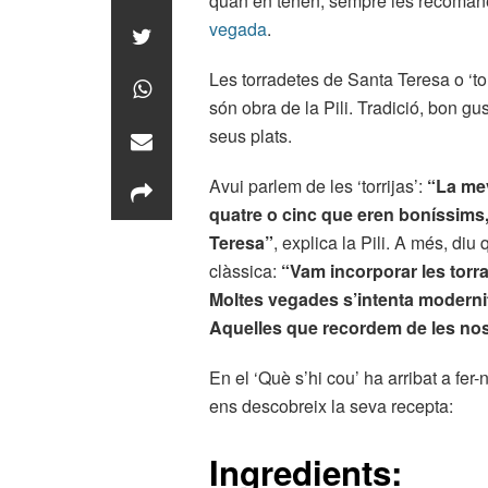
quan en tenen, sempre les recomanen-
vegada
.
Les torradetes de Santa Teresa o ‘tor
són obra de la Pili. Tradició, bon g
seus plats.
Avui parlem de les ‘torrijas’:
“La mev
quatre o cinc que eren boníssims,
Teresa”
, explica la Pili. A més, di
clàssica:
“Vam incorporar les torr
Moltes vegades s’intenta moderni
Aquelles que recordem de les nos
En el ‘Què s’hi cou’ ha arribat a fer
ens descobreix la seva recepta:
Ingredients: