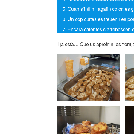
Quan s’inflin i agafin color, es g
Un cop cuites es treuen i es p
Encara calentes s’arrebossen en
I ja està… Que us aprofitin les ‘torrija