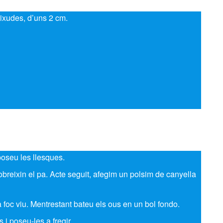
ixudes, d’uns 2 cm.
oseu les llesques.
obreixin el pa. Acte seguit, afegim un polsim de canyella
a foc viu. Mentrestant bateu els ous en un bol fondo.
i poseu-les a fregir.