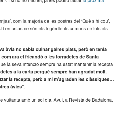
. I si no ho heu fet, ja les podeu tastar
la pròxima
rijas’, com la majoria de les postres del ‘Què s’hi cou’,
ust i entusiasme són els ingredients comuns de tots els
a àvia no sabia cuinar gaires plats, però en tenia
 com ara el fricandó o les torradetes de Santa
u que la seva intenció sempre ha estat mantenir la recepta
adetes a la carta perquè sempre han agradat molt.
tzar la recepta, però a mi m’agraden les clàssiques…
tres àvies”
.
-ne vuitanta amb un sol dia. Avui, a Revista de Badalona,