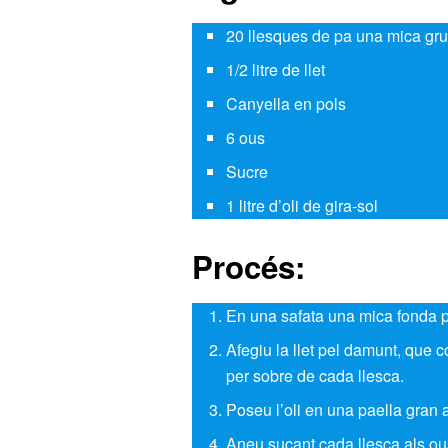
20 llesques de pa una mica gru
1/2 litre de llet
Canyella en pols
6 ous
Sucre
1 litre d’oli de gira-sol
Procés:
En una safata una mica fonda p
Afegiu la llet pel damunt, que c
per sobre de cada llesca.
Poseu l’oli en una paella gran 
Aneu sucant cada llesca als ous 