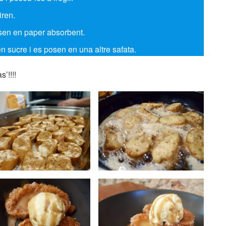
iren.
osen en paper absorbent.
 sucre i es posen en una altre safata.
s’!!!!