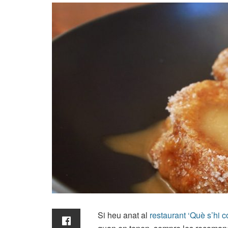
Si heu anat al
restaurant ‘Què s’hi c