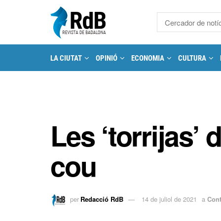
LA CIUTAT
OPINIÓ
ECONOMIA
CULTURA
Les ‘torrijas’ 
cou
per
Redacció RdB
14 de juliol de 2021
a
Cont