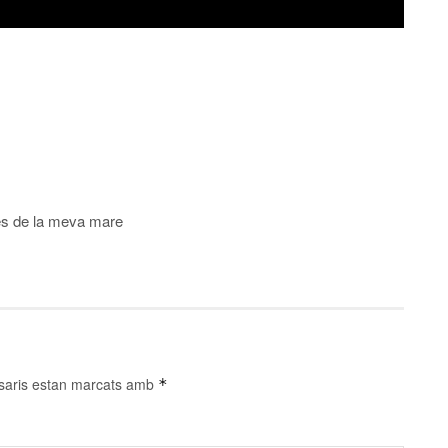
les de la meva mare
saris estan marcats amb
*