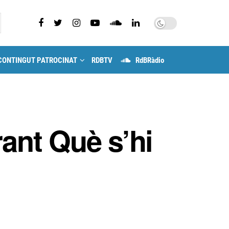
CONTINGUT PATROCINAT
RDBTV
RdBRàdio
urant Què s’hi