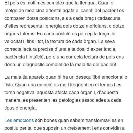
El pols és molt més complex que la llengua. Quan el
metge de medicina oriental agafa el canell del pacient es
comparen dotze posicions, sis a cada braç i cadascuna
d’elles representa l’energia dels dotze meridians, o dotze
òrgans interns. En cada posició es percep la força, la
velocitat i, fins i tot, la textura de cada òrgan. La seva
correcta lectura precisa d’una alta dosi d’experiència,
paciència i intuïció, però una correcta lectura de pols ens
dóna un diagnòstic complet de la malaltia del pacient.
La malaltia apareix quan hi ha un desequilibri emocional o
físic. Quan una emoció es molt freqüent en el temps i es
torna negativa, aquesta afecta cada òrgan i, d’aquesta
manera, es presenten les patologies associades a cada
tipus d’energia.
Les emocions
són bones quan sabem transformar-les en
positiu per tal que suposin un creixement i ens convidin a