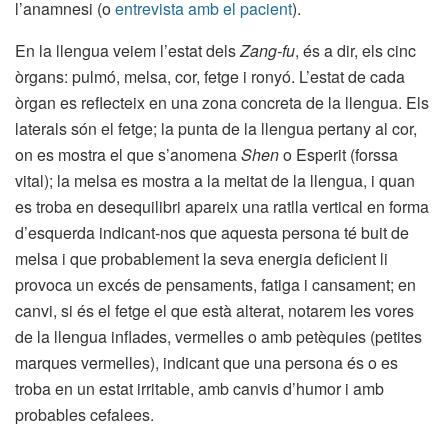
l’anamnesi (o
entrevista amb el pacient
).
En la llengua veiem l’estat dels
Zang-fu
, és a dir, els cinc
òrgans: pulmó, melsa, cor, fetge i ronyó. L’estat de cada
òrgan es reflecteix en una zona concreta de la llengua. Els
laterals són el fetge; la punta de la llengua pertany al cor,
on es mostra el que s’anomena
Shen
o Esperit (forssa
vital); la melsa es mostra a la meitat de la llengua, i quan
es troba en desequilibri apareix una ratlla vertical en forma
d’esquerda indicant-nos que aquesta persona té buit de
melsa i que probablement la seva energia deficient li
provoca un excés de pensaments, fatiga i cansament; en
canvi, si és el fetge el que està alterat, notarem les vores
de la llengua inflades, vermelles o amb petèquies (petites
marques vermelles), indicant que una persona és o es
troba en un estat irritable, amb canvis d’humor i amb
probables cefalees.