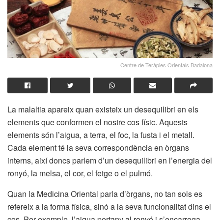
Centre de Teràpies Orientals Badalona
La malaltia apareix quan existeix un desequilibri en els
elements que conformen el nostre cos físic. Aquests
elements són l’aigua, a terra, el foc, la fusta i el metall.
Cada element té la seva correspondència en òrgans
interns, així doncs parlem d’un desequilibri en l’energia del
ronyó, la melsa, el cor, el fetge o el pulmó.
Quan la Medicina Oriental parla d’òrgans, no tan sols es
refereix a la forma física, sinó a la seva funcionalitat dins el
cos. Per exemple, l’aigua pertany al ronyó i s’encarrega