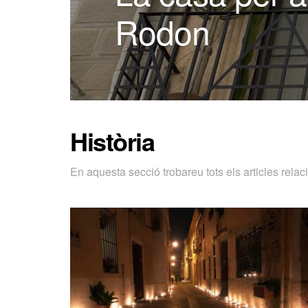
Rodon
Història
En aquesta secció trobareu tots els articles rela