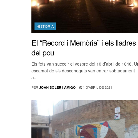
HISTÒRIA
El “Record i Memòria” i els lladres
del pou
Els fets van succeir el vespre del 10 d’abril de 1848. U
escamot de sis desconeguts van entrar sobtadament
a...
PER
1 D'ABRIL DE 2021
JOAN SOLER I AMIGÓ