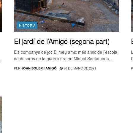
HISTÒRIA
El jardí de l’Amigó (segona part)
Els companys de joc El meu amic més amic de l’escola
L
de després de la guerra era en Miquel Santamaria,...
l
n
PER
30 DE MARÇ DE 2021
P
JOAN SOLER I AMIGÓ