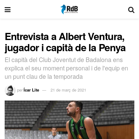
Entrevista a Albert Ventura,
jugador i capità de la Penya
El capità del Club Joventut de Badalona ens
explica el seu moment personal i de l'equip en
un punt clau de la temporada
per
Ícar Lite
21 de març de 2021