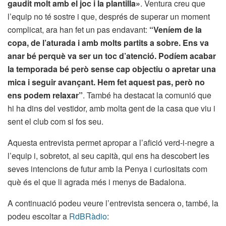
gaudit molt amb el joc i la plantilla»
. Ventura creu que
l’equip no té sostre i que, després de superar un moment
complicat, ara han fet un pas endavant:
“Veníem de la
copa, de l’aturada i amb molts partits a sobre. Ens va
anar bé perquè va ser un toc d’atenció. Podíem acabar
la temporada bé però sense cap objectiu o apretar una
mica i seguir avançant. Hem fet aquest pas, però no
ens podem relaxar”
. També ha destacat la comunió que
hi ha dins del vestidor, amb molta gent de la casa que viu i
sent el club com si fos seu.
Aquesta entrevista permet apropar a l’afició verd-i-negre a
l’equip i, sobretot, al seu capità, qui ens ha descobert les
seves intencions de futur amb la Penya i curiositats com
què és el que li agrada més i menys de Badalona.
A continuació podeu veure l’entrevista sencera o, també, la
podeu escoltar a
RdBRàdio
: