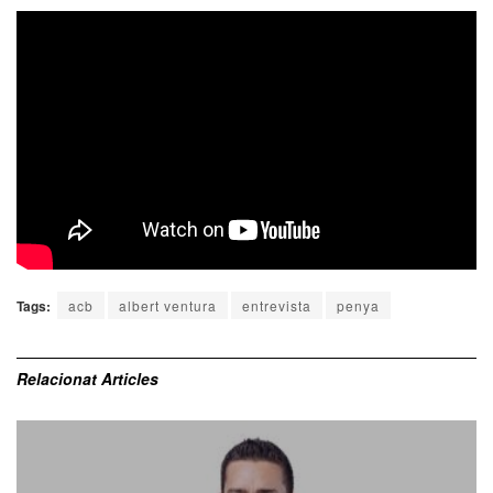
Tags:
acb
albert ventura
entrevista
penya
Relacionat
Articles