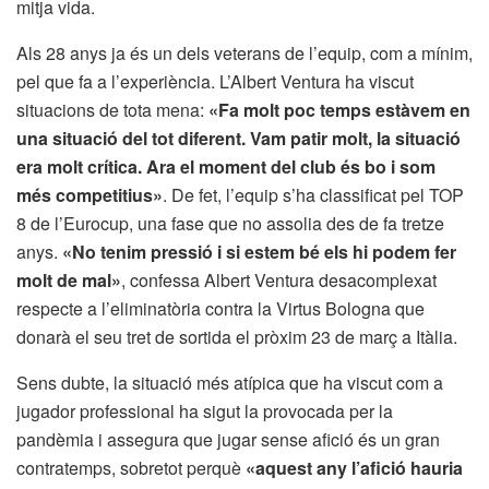
mitja vida.
Als 28 anys ja és un dels veterans de l’equip, com a mínim,
pel que fa a l’experiència. L’Albert Ventura ha viscut
situacions de tota mena:
«Fa molt poc temps estàvem en
una situació del tot diferent. Vam patir molt, la situació
era molt crítica. Ara el moment del club és bo i som
més competitius»
. De fet, l’equip s’ha classificat pel TOP
8 de l’Eurocup, una fase que no assolia des de fa tretze
anys.
«No tenim pressió i si estem bé els hi podem fer
molt de mal»
, confessa Albert Ventura desacomplexat
respecte a l’eliminatòria contra la Virtus Bologna que
donarà el seu tret de sortida el pròxim 23 de març a Itàlia.
Sens dubte, la situació més atípica que ha viscut com a
jugador professional ha sigut la provocada per la
pandèmia i assegura que jugar sense afició és un gran
contratemps, sobretot perquè
«aquest any l’afició hauria