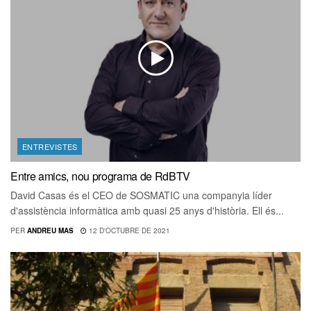
ENTREVISTES
Entre amics, nou programa de RdBTV
David Casas és el CEO de SOSMATIC una companyia líder
d'assistència informàtica amb quasi 25 anys d'història. Ell és...
PER
ANDREU MAS
12 D'OCTUBRE DE 2021