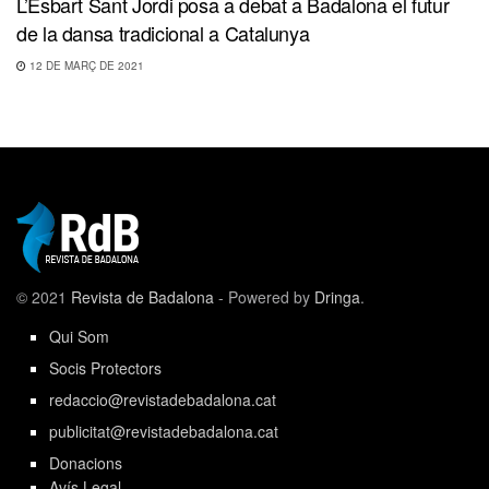
L’Esbart Sant Jordi posa a debat a Badalona el futur
de la dansa tradicional a Catalunya
12 DE MARÇ DE 2021
© 2021
Revista de Badalona
- Powered by
Dringa
.
Qui Som
Socis Protectors
redaccio@revistadebadalona.cat
publicitat@revistadebadalona.cat
Donacions
Avís Legal