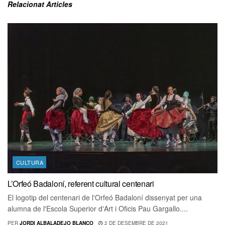
Relacionat
Articles
CULTURA
L’Orfeó Badaloní, referent cultural centenari
El logotip del centenari de l'Orfeó Badaloní dissenyat per una
alumna de l'Escola Superior d'Art i Oficis Pau Gargallo....
PER
JORDI ALBALADEJO BLANCO
2 DE DESEMBRE DE 2021