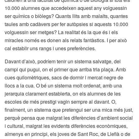
10.000 alumnes que accedeixen aquest any volguessin
ser químics o biòlegs? Quants llits amb malalts, quantes
taules amb cadàvers per fer autòpsies si aquests 10.000
volguessin ser metges? La realitat és la que és i els
miracles només es donen als relats fantàstics. I per això
cal establir uns rangs i unes preferències.
Davant d’això, podríem tenir un sistema salvatge, del
campi qui pugui, on el primer que arriba tria plaça. Amb
cues quilomètriques, sacs de dormir i mercat negre de
llocs a la cua. O bé un sistema molt ordenat, amb una
jerarquia clarament establerta, on els alumnes de les
escoles de més prestigi vagin sempre al davant. O,
finalment, un sistema que pretengui ser una mica més just,
perquè pensa que malgrat les diferències d’ambient social
i cultural, malgrat les evidents diferències econòmiques,
almenys en principi, els joves de Sant Roc, de Llefià o de