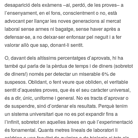
desaparició dels exàmens –ai, perdó, de les proves– a
l’ensenyament, en el fons, conscientment o no, està
advocant per llançar les noves generacions al mercat
laboral sense armes ni bagatge, sense haver après a
defensar-se, a no deixar-ser enfonsar pel neguit i a fer
valorar allò que sap, donant-li sentit.
O, davant dels altíssims percentatges d’aprovats, hi ha
també qui parla de la pèrdua de temps i de diners (sobretot
de diners!) només per detectar un miserable 6% de
suspesos. Oblidant, o fent veure que obliden, el veritable
sentit d’aquestes proves, que és el seu caràcter universal,
és a dir, únic, uniforme i general. No es tracta d’aprovar o
de suspendre, sinó d’ordenar els resultats. Perquè tenim
un sistema universitari que no es pot expandir fins a
l’infinit, sobretot en aquelles àrees en què l’experimentació
és fonamental. Quants metres lineals de laboratori li
caldrien a una facultat de química o de biologia si tots els