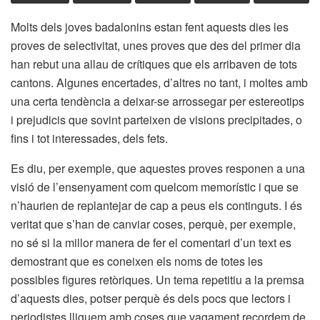
Molts dels joves badalonins estan fent aquests dies les
proves de selectivitat, unes proves que des del primer dia
han rebut una allau de crítiques que els arribaven de tots
cantons. Algunes encertades, d’altres no tant, i moltes amb
una certa tendència a deixar-se arrossegar per estereotips
i prejudicis que sovint parteixen de visions precipitades, o
fins i tot interessades, dels fets.
Es diu, per exemple, que aquestes proves responen a una
visió de l’ensenyament com quelcom memorístic i que se
n’haurien de replantejar de cap a peus els continguts. I és
veritat que s’han de canviar coses, perquè, per exemple,
no sé si la millor manera de fer el comentari d’un text es
demostrant que es coneixen els noms de totes les
possibles figures retòriques. Un tema repetitiu a la premsa
d’aquests dies, potser perquè és dels pocs que lectors i
periodistes lliguem amb coses que vagament recordem de