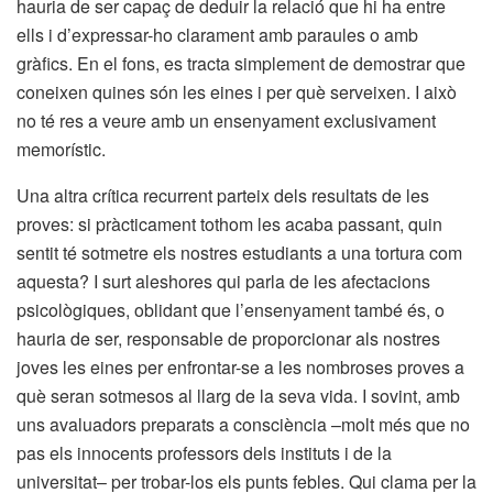
hauria de ser capaç de deduir la relació que hi ha entre
ells i d’expressar-ho clarament amb paraules o amb
gràfics. En el fons, es tracta simplement de demostrar que
coneixen quines són les eines i per què serveixen. I això
no té res a veure amb un ensenyament exclusivament
memorístic.
Una altra crítica recurrent parteix dels resultats de les
proves: si pràcticament tothom les acaba passant, quin
sentit té sotmetre els nostres estudiants a una tortura com
aquesta? I surt aleshores qui parla de les afectacions
psicològiques, oblidant que l’ensenyament també és, o
hauria de ser, responsable de proporcionar als nostres
joves les eines per enfrontar-se a les nombroses proves a
què seran sotmesos al llarg de la seva vida. I sovint, amb
uns avaluadors preparats a consciència –molt més que no
pas els innocents professors dels instituts i de la
universitat– per trobar-los els punts febles. Qui clama per la