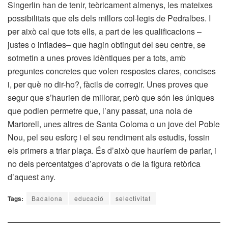
Singerlin han de tenir, teòricament almenys, les mateixes
possibilitats que els dels millors col·legis de Pedralbes. I
per això cal que tots ells, a part de les qualificacions –
justes o inflades– que hagin obtingut del seu centre, se
sotmetin a unes proves idèntiques per a tots, amb
preguntes concretes que volen respostes clares, concises
i, per què no dir-ho?, fàcils de corregir. Unes proves que
segur que s’haurien de millorar, però que són les úniques
que podien permetre que, l’any passat, una noia de
Martorell, unes altres de Santa Coloma o un jove del Poble
Nou, pel seu esforç i el seu rendiment als estudis, fossin
els primers a triar plaça. És d’això que hauríem de parlar, i
no dels percentatges d’aprovats o de la figura retòrica
d’aquest any.
Tags:
Badalona
educació
selectivitat