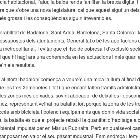
 habitacional, l’atur, la baixa renda familiar, la bretxa digital
ra que s’obre una nova legislatura, cal que aquest sigui un dels f
 més grossa i les conseqüències siguin irreversibles.
nerabilitat de Badalona, Sant Adrià, Barcelona, Santa Coloma i 
essupostos dels ajuntaments, Generalitat o bé les aportacions
metropolitana-, i evitar que el risc de pobresa i d’exclusió social
 que hi hagi ara una coherència en les actuacions i més quan e
e’n els resultats.
al litoral badaloní comença a veure’s una mica la llum al final d
les tres Xemeneies i, tot i que encara falten tràmits administrat
 les zones més deixades, sovint abocador de deixalles i desconn
ez, representant veïnal ha batallat fort perquè la zona de les tres
ccés amb bicicleta i potenciï equipaments que donin vida social, 
, la batalla és que el projecte rebaixi la quantitat d’habitatge a c
biental impulsat per en Màrius Rubiralta. Però en qualsevol cas
mar posant en valor el seu passat industrial. Fem endreça i fem-