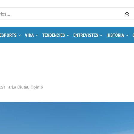
ESPORTS
VIDA
TENDÈNCIES
ENTREVISTES
HISTÒRIA
021
a
La Ciutat
,
Opinió