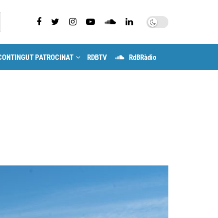
CONTINGUT PATROCINAT
RDBTV
RdBRàdio