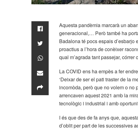
Aquesta pandèmia marcarà un abans i
generacional,… Però també ha portat
Badalona té pocs espais d’esbarjo en
proactius a l’hora de conèixer racons
qual m’agrada tant passejar, córrer o
La COVID ens ha empès a fer endreça
‘Deixar de ser el pati traster de la m
incomòda, però que no volem o no po
arrencaven aquest 2021 amb la mira
tecnològic i industrial i amb oportuni
I és que des de fa anys que, aquest
d’oblit per part de les successives a