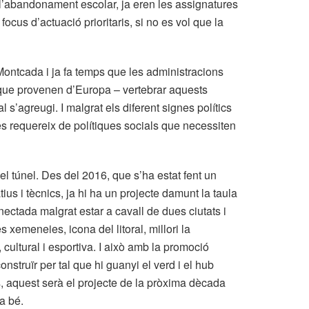
 i l’abandonament escolar, ja eren les assignatures
ocus d’actuació prioritaris, si no es vol que la
Montcada i ja fa temps que les administracions
 que provenen d’Europa – vertebrar aquests
 s’agreugi. I malgrat els diferent signes polítics
s requereix de polítiques socials que necessiten
el túnel. Des del 2016, que s’ha estat fent un
ius i tècnics, ja hi ha un projecte damunt la taula
ectada malgrat estar a cavall de dues ciutats i
 xemeneies, icona del litoral, millori la
cultural i esportiva. I això amb la promoció
onstruïr per tal que hi guanyi el verd i el hub
, aquest serà el projecte de la pròxima dècada
la bé.