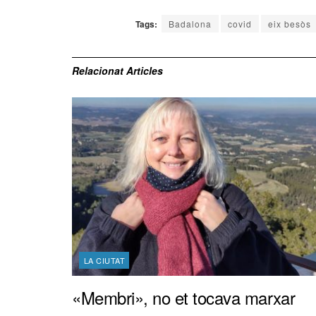
Tags:
Badalona
covid
eix besòs
Relacionat
Articles
LA CIUTAT
«Membri», no et tocava marxar