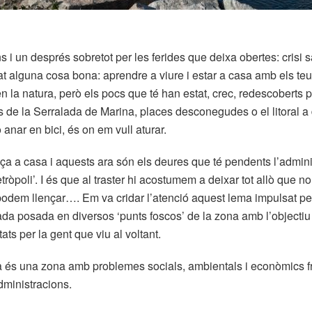
 un després sobretot per les ferides que deixa obertes: crisi s
 alguna cosa bona: aprendre a viure i estar a casa amb els teus
 la natura, però els pocs que té han estat, crec, redescoberts 
 de la Serralada de Marina, places desconegudes o el litoral a dr
 anar en bici, és on em vull aturar.
 a casa i aquests ara són els deures que té pendents l’administ
etròpoli’. I és que al traster hi acostumem a deixar tot allò que n
dem llençar…. Em va cridar l’atenció aquest lema impulsat pels
da posada en diversos ‘punts foscos’ de la zona amb l’objectiu
tats per la gent que viu al voltant.
a és una zona amb problemes socials, ambientals i econòmics fr
dministracions.