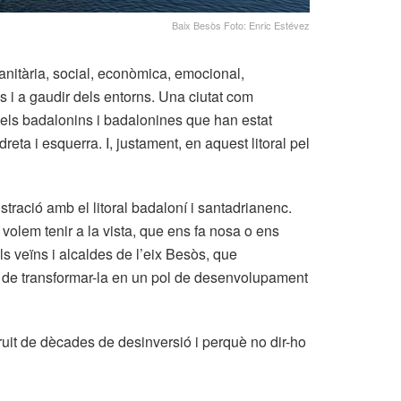
Baix Besòs Foto: Enric Estévez
anitària, social, econòmica, emocional,
 i a gaudir dels entorns. Una ciutat com
pels badalonins i badalonines que han estat
eta i esquerra. I, justament, en aquest litoral pel
ració amb el litoral badaloní i santadrianenc.
o volem tenir a la vista, que ens fa nosa o ens
 veïns i alcaldes de l’eix Besòs, que
 de transformar-la en un pol de desenvolupament
uit de dècades de desinversió i perquè no dir-ho