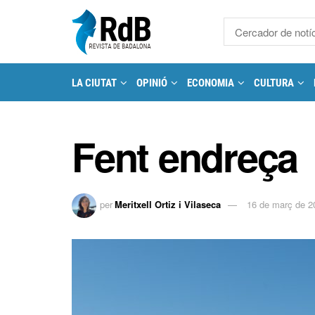
LA CIUTAT
OPINIÓ
ECONOMIA
CULTURA
Fent endreça
per
Meritxell Ortiz i Vilaseca
16 de març de 2