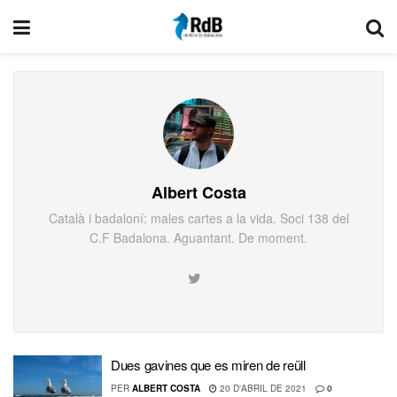
Albert Costa
Català i badaloní: males cartes a la vida. Soci 138 del
C.F Badalona. Aguantant. De moment.
Dues gavines que es miren de reüll
PER
ALBERT COSTA
20 D'ABRIL DE 2021
0