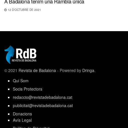
A Badalona tenim una Rambla única
12 D'OCTUBRE DE 2021
© 2021
Revista de Badalona
- Powered by
Dringa
.
Qui Som
Socis Protectors
redaccio@revistadebadalona.cat
publicitat@revistadebadalona.cat
Donacions
Avís Legal