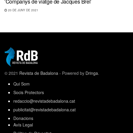
‘Companys de viatge de Jacques Brel’
20 DE JUNY DE 2021
© 2021
Revista de Badalona
- Powered by
Dringa
.
Qui Som
Socis Protectors
redaccio@revistadebadalona.cat
publicitat@revistadebadalona.cat
Donacions
Avís Legal