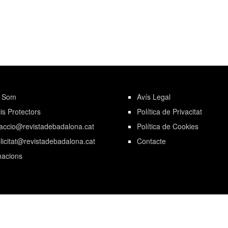
i Som
Avís Legal
is Protectors
Política de Privacitat
accio@revistadebadalona.cat
Política de Cookies
licitat@revistadebadalona.cat
Contacte
acions