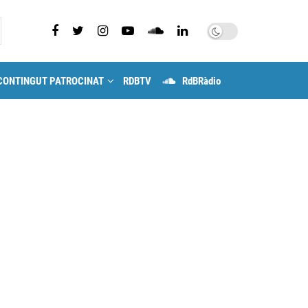
CONTINGUT PATROCINAT
RDBTV
RdBRàdio