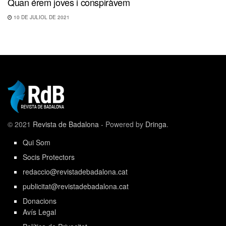
Quan érem joves i conspiràvem
10 DE JULIOL DE 2021
© 2021
Revista de Badalona
- Powered by
Dringa
.
Qui Som
Socis Protectors
redaccio@revistadebadalona.cat
publicitat@revistadebadalona.cat
Donacions
Avís Legal