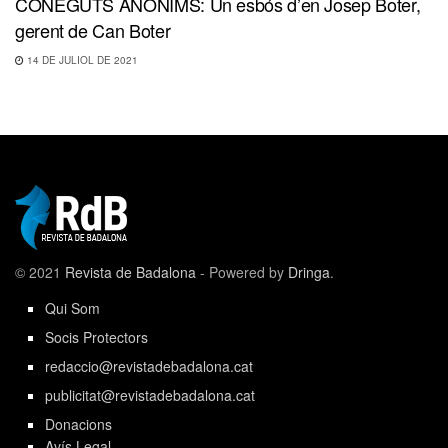
CONEGUTS ANÒNIMS: Un esbós d’en Josep Boter,
gerent de Can Boter
14 DE JULIOL DE 2021
© 2021
Revista de Badalona
- Powered by
Dringa
.
Qui Som
Socis Protectors
redaccio@revistadebadalona.cat
publicitat@revistadebadalona.cat
Donacions
Avís Legal