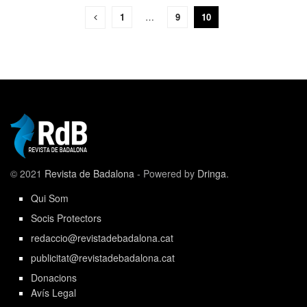
1
…
9
10
© 2021
Revista de Badalona
- Powered by
Dringa
.
Qui Som
Socis Protectors
redaccio@revistadebadalona.cat
publicitat@revistadebadalona.cat
Donacions
Avís Legal